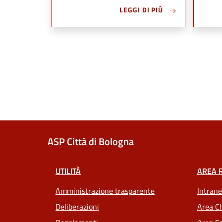
LEGGI DI PIÙ
ASP Città di Bologna
UTILITÀ
AREA 
Amministrazione trasparente
Intrane
Deliberazioni
Area Cl