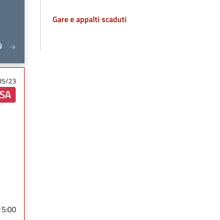
Gare e appalti scaduti
Ù
05/23
SA
15:00