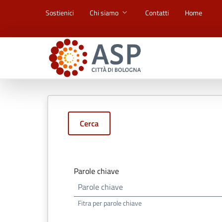
Vai ai contenuti
Vai al footer
Sostienici
Chi siamo
Contatti
Home
Cerca
Parole chiave
Fitra per parole chiave