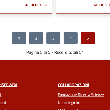
LEGGI DI PIÙ
LEGGI DI PI
1
2
3
4
5
Pagina 5 di 5 - Record totali 51
RISERVATA
COLLABORAZIONI
t
Fondazione Ricerca Scienze
ienti
Neurologiche