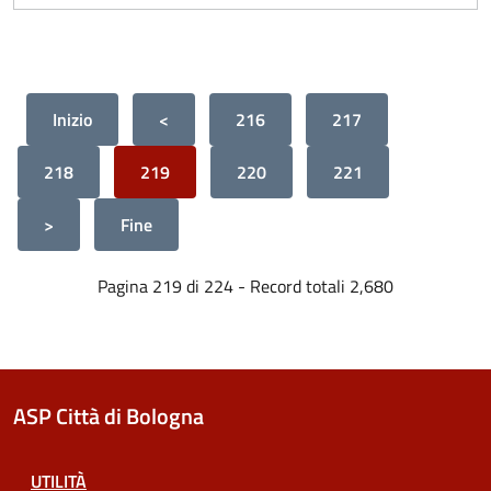
Inizio
<
216
217
218
219
220
221
>
Fine
Pagina 219 di 224 - Record totali 2,680
ASP Città di Bologna
UTILITÀ