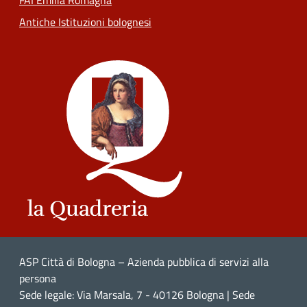
FAI Emilia Romagna
Antiche Istituzioni bolognesi
ASP Città di Bologna – Azienda pubblica di servizi alla
persona
Sede legale: Via Marsala, 7 - 40126 Bologna | Sede