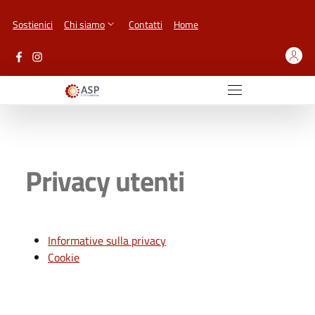
Vai ai contenuti
Vai al footer
Sostienici
Chi siamo
Contatti
Home
Privacy utenti
Informative sulla privacy
Cookie