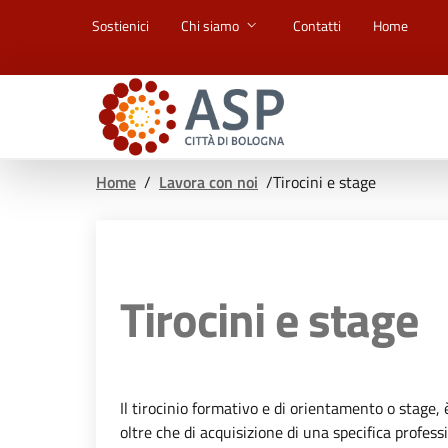
Vai ai contenuti
Vai al footer
Sostienici
Chi siamo
Contatti
Home
Home
/
Lavora con noi
/
Tirocini e stage
Tirocini e stage
Il tirocinio formativo e di orientamento o stage,
oltre che di acquisizione di una specifica professi