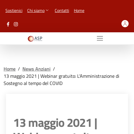
Vai ai contenuti
Vai al footer
Sostienici
Chi siamo
Contatti
Home
Home
/
News Anziani
/
13 maggio 2021 | Webinar gratuito: L'Amministrazione di
Sostegno al tempo del COVID
13 maggio 2021 |