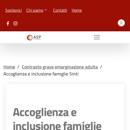
Vai ai contenuti
Vai al footer
Sostienici
Chi siamo
Contatti
Home
Home
/
Contrasto grave emarginazione adulta
/
Accoglienza e inclusione famiglie Sinti
Accoglienza e
inclusione famiglie