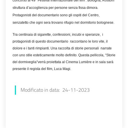
concorso al 49° Festival internazionale del film . Bologna, Rostom
struttura d’accoglienza per persone senza fissa dimora.
Protagonisti del documentario sono gli ospiti del Centro,
senzatetto che ogni sera trovano rifugio nel dormitorio bolognese.
Tra centinaia di sigarette, confessioni, incubi e speranze, i
protagonisti di questo documentario raccontano le loro vite, il
dolore e i tanti rimpianti. Una raccolta di storie personali narrate
con uno stile esteticamente molto definito. Questa pellicola, “Storie
del dormiveglia”verrà proiettata al Cinema Lumière e in sala sarà
presente il regista del film, Luca Magi.
Stefania Aspari
Modificato in data: 24-11-2023