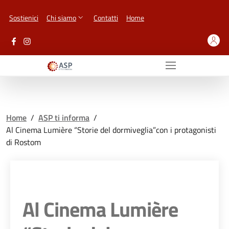
Vai ai contenuti
Vai al footer
Sostienici
Chi siamo
Contatti
Home
Home
/
ASP ti informa
/
Al Cinema Lumière “Storie del dormiveglia”con i protagonisti
di Rostom
Al Cinema Lumière