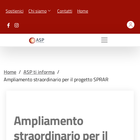
Vai ai contenuti
Vai al footer
Sostienici
Chi siamo
Contatti
Home
Home
/
ASP ti informa
/
Ampliamento straordinario per il progetto SPRAR
Ampliamento
straordinario per il