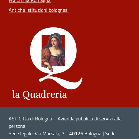
FAI Emilia Romagna
Antiche Istituzioni bolognesi
ASP Città di Bologna – Azienda pubblica di servizi alla
persona
Sede legale: Via Marsala, 7 - 40126 Bologna | Sede