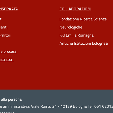
RISERVATA
COLLABORAZIONI
t
Fondazione Ricerca Scienze
ienti
Neurologiche
rnitori
FAI Emilia Romagna
Antiche Istituzioni bolognesi
e processi
stratori
 alla persona
ede amministrativa: Viale Roma, 21 - 40139 Bologna Tel: 051 6201