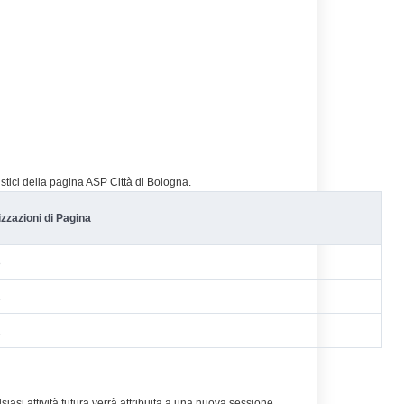
istici della pagina ASP Città di Bologna.
izzazioni di Pagina
8
1
2
alsiasi attività futura verrà attribuita a una nuova sessione.