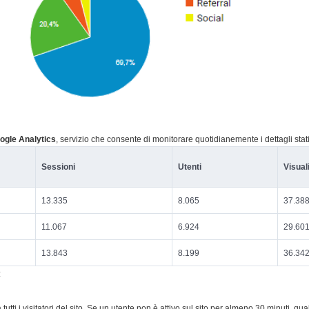
ogle Analytics
, servizio che consente di monitorare quotidianemente i dettagli stat
Sessioni
Utenti
Visual
13.335
8.065
37.38
11.067
6.924
29.60
13.843
8.199
36.34
:
 tutti i visitatori del sito. Se un utente non è attivo sul sito per almeno 30 minuti, qu