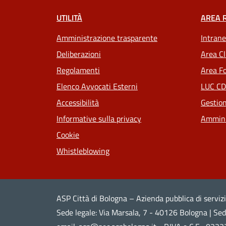
UTILITÀ
AREA 
Amministrazione trasparente
Intrane
Deliberazioni
Area Cl
Regolamenti
Area Fo
Elenco Avvocati Esterni
LUC CD
Accessibilità
Gestion
Informative sulla privacy
Ammini
Cookie
Whistleblowing
ASP Città di Bologna – Azienda pubblica di servizi
Sede legale: Via Marsala, 7 - 40126 Bologna | S