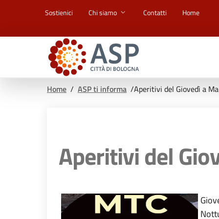
Vai ai contenuti
Vai al footer
Sostienici
Chi siamo
Contatti
Home
Home
/
ASP ti informa
/
Aperitivi del Giovedì a Ma
Aperitivi del Gio
Giove
Nottu