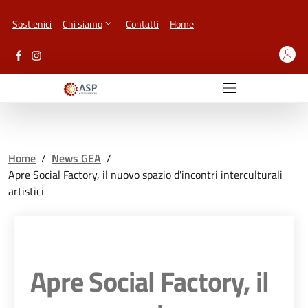
Vai ai contenuti
Vai al footer
Sostienici
Chi siamo
Contatti
Home
Home
/
News GEA
/
Apre Social Factory, il nuovo spazio d'incontri interculturali
artistici
Apre Social Factory, il