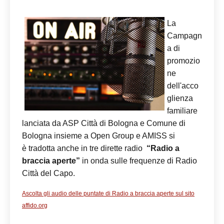
La
Campagn
a di
promozio
ne
dell'acco
glienza
familiare
lanciata da ASP Città di Bologna e Comune di
Bologna insieme a Open Group e AMISS si
è tradotta anche in tre dirette radio
“Radio a
braccia aperte”
in onda sulle frequenze di Radio
Città del Capo.
Ascolta gli audio delle puntate di Radio a braccia aperte sul sito
affido.org