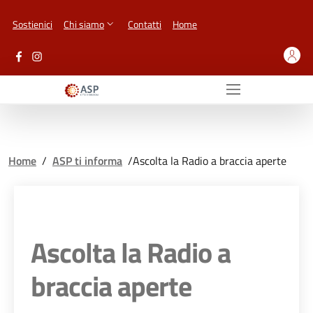
Vai ai contenuti
Vai al footer
Sostienici
Chi siamo
Contatti
Home
Home
/
ASP ti informa
/
Ascolta la Radio a braccia aperte
Ascolta la Radio a
braccia aperte