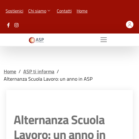
Vai ai contenuti
Vai al footer
Sostienici
Chi siamo
Contatti
Home
Home
/
ASP ti informa
/
Alternanza Scuola Lavoro: un anno in ASP
Alternanza Scuola
Lavoro: un anno in