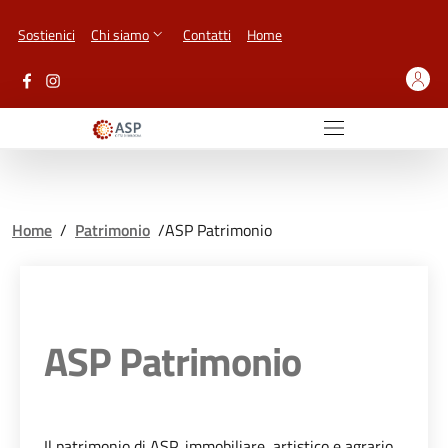
Vai ai contenuti
Vai al footer
Sostienici
Chi siamo
Contatti
Home
Home
/
Patrimonio
/
ASP Patrimonio
ASP Patrimonio
Il patrimonio di ASP, immobiliare, artistico e agrario