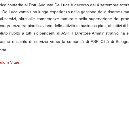
arico conferito al Dott. Augusto De Luca è decorso dal 4 settembre sco
t. De Luca vanta una lunga esperienza nella gestione delle risorse umane
sti-servizi, oltre alle competenze maturate nella supervizione dei pro
congruenza tra pianificazione delle attività di business plan, obiettivi di b
luto rivolto a tutti i dipendenti di ASP, il Direttore Amministrativo ha
iasmo e spirito di servizio verso la comunità di ASP Città di Bolog
rta.
culum Vitae