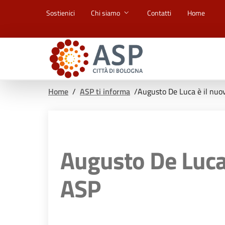
Vai ai contenuti
Vai al footer
Sostienici
Chi siamo
Contatti
Home
Home
/
ASP ti informa
/
Augusto De Luca è il nuo
Augusto De Luca 
ASP