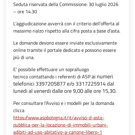
Seduta riservata della Commissione: 30 luglio 2026
– ore 14.30
L’aggiudicazione avverrà con il criterio dell’offerta al
massimo rialzo rispetto alla cifra posta a base d'asta.
Le domande devono essere inviate esclusivamente
online tramite il portale dedicato e possono essere
più di una.
E' possibile effettuare un sopralluogo
ai numeri
tecnico contattando i referenti di ASP
telefonici 3397205877 e/o 3317225914 dal
lunedi al venerdi dalle ore 9,00 alle ore 15,30.
Per consultare l'Avviso e i modelli per la domanda
clicca
https://www.aspbologna.
it/it/avviso-d-asta-
pubblica-
per-la-locazione-di-immobili-
urbani-
adibiti-ad-uso-
abitativo-a-canone-libero-1