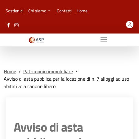
Vai ai contenuti
Vai al footer
Sostienici
Chi siamo
Contatti
Home
Home
/
Patrimonio immobiliare
/
Avviso di asta pubblica per la locazione di n. 7 alloggi ad uso
abitativo a canone libero
Avviso di asta