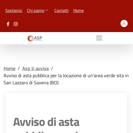
Vai ai contenuti
Vai al footer
Sostienici
Chi siamo
Contatti
Home
Home
/
Asp ti avvisa
/
Avviso di asta pubblica per la locazione di un'area verde sita in
San Lazzaro di Savena (BO)
Avviso di asta