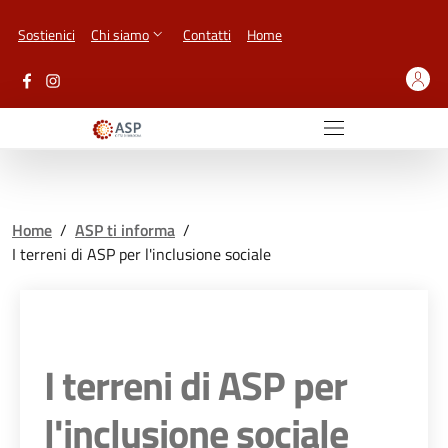
Vai ai contenuti
Vai al footer
Sostienici
Chi siamo
Contatti
Home
Home
/
ASP ti informa
/
I terreni di ASP per l'inclusione sociale
I terreni di ASP per
l'inclusione sociale