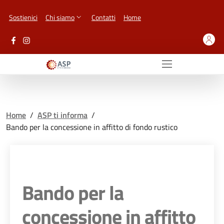
Vai ai contenuti
Vai al footer
Sostienici
Chi siamo
Contatti
Home
Home
/
ASP ti informa
/
Bando per la concessione in affitto di fondo rustico
Bando per la
concessione in affitto