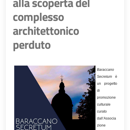
alla scoperta del
complesso
architettonico
perduto
Baraccano
Secretum
è
un progetto
di
promozione
culturale
curato
dall’Associa
zione