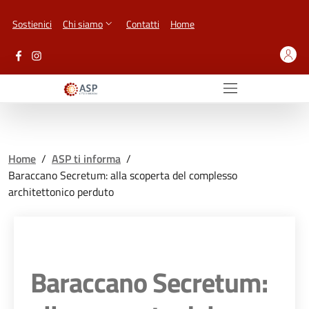
Vai ai contenuti
Vai al footer
Sostienici
Chi siamo
Contatti
Home
Home
/
ASP ti informa
/
Baraccano Secretum: alla scoperta del complesso
architettonico perduto
Baraccano Secretum: