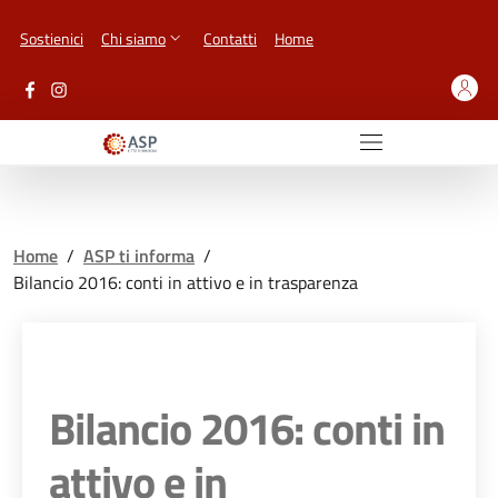
Vai ai contenuti
Vai al footer
Sostienici
Chi siamo
Contatti
Home
Home
/
ASP ti informa
/
Bilancio 2016: conti in attivo e in trasparenza
Bilancio 2016: conti in
attivo e in