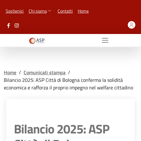
Vai ai contenuti
Vai al footer
Sostienici
Chi siamo
Contatti
Home
Home
/
Comunicati stampa
/
Bilancio 2025: ASP Città di Bologna conferma la solidità
economica e rafforza il proprio impegno nel welfare cittadino
Bilancio 2025: ASP