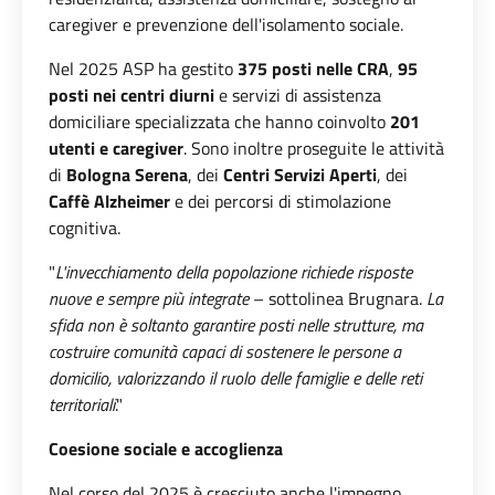
caregiver e prevenzione dell'isolamento sociale.
Nel 2025 ASP ha gestito
375 posti nelle CRA
,
95
posti nei centri diurni
e servizi di assistenza
domiciliare specializzata che hanno coinvolto
201
utenti e caregiver
. Sono inoltre proseguite le attività
di
Bologna Serena
, dei
Centri Servizi Aperti
, dei
Caffè Alzheimer
e dei percorsi di stimolazione
cognitiva.
"
L'invecchiamento della popolazione richiede risposte
nuove e sempre più integrate
– sottolinea Brugnara.
La
sfida non è soltanto garantire posti nelle strutture, ma
costruire comunità capaci di sostenere le persone a
domicilio, valorizzando il ruolo delle famiglie e delle reti
territoriali
."
Coesione sociale e accoglienza
Nel corso del 2025 è cresciuto anche l'impegno