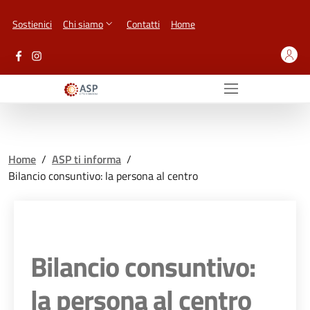
Vai ai contenuti
Vai al footer
Sostienici
Chi siamo
Contatti
Home
Home
/
ASP ti informa
/
Bilancio consuntivo: la persona al centro
Bilancio consuntivo:
la persona al centro