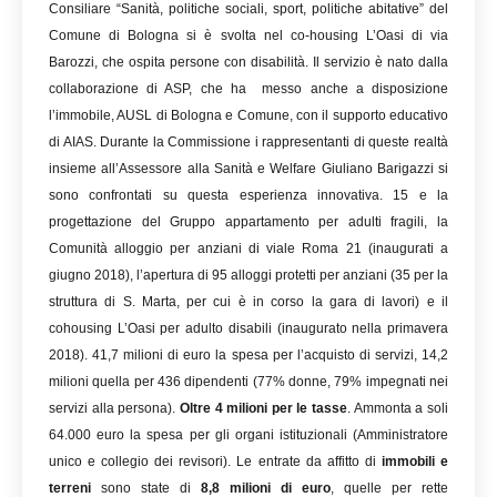
Consiliare “Sanità, politiche sociali, sport, politiche abitative” del
Comune di Bologna si è svolta nel co-housing L’Oasi di via
Barozzi, che ospita persone con disabilità. Il servizio è nato dalla
collaborazione di ASP, che ha messo anche a disposizione
l’immobile, AUSL di Bologna e Comune, con il supporto educativo
di AIAS. Durante la Commissione i rappresentanti di queste realtà
insieme all’Assessore alla Sanità e Welfare Giuliano Barigazzi si
sono confrontati su questa esperienza innovativa. 15 e la
progettazione del Gruppo appartamento per adulti fragili, la
Comunità alloggio per anziani di viale Roma 21 (inaugurati a
giugno 2018), l’apertura di 95 alloggi protetti per anziani (35 per la
struttura di S. Marta, per cui è in corso la gara di lavori) e il
cohousing L’Oasi per adulto disabili (inaugurato nella primavera
2018). 41,7 milioni di euro la spesa per l’acquisto di servizi, 14,2
milioni quella per 436 dipendenti (77% donne, 79% impegnati nei
servizi alla persona).
Oltre 4 milioni per le tasse
. Ammonta a soli
64.000 euro la spesa per gli organi istituzionali (Amministratore
unico e collegio dei revisori). Le entrate da affitto di
immobili e
terreni
sono state di
8,8 milioni di euro
, quelle per rette