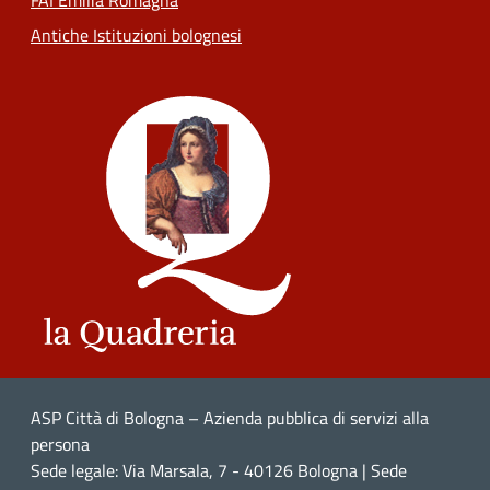
FAI Emilia Romagna
Antiche Istituzioni bolognesi
ASP Città di Bologna – Azienda pubblica di servizi alla
persona
Sede legale: Via Marsala, 7 - 40126 Bologna | Sede