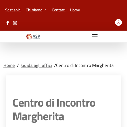
Vai ai contenuti
Vai al footer
Sostienici
Chi siamo
Contatti
Home
Home
/
Guida agli uffici
/
Centro di Incontro Margherita
Centro di Incontro
Margherita