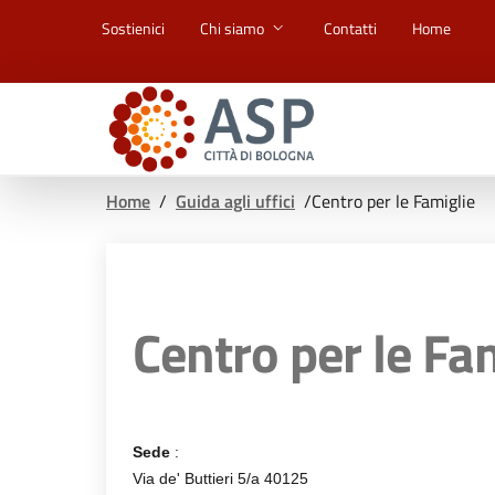
Vai ai contenuti
Vai al footer
Sostienici
Chi siamo
Contatti
Home
Home
/
Guida agli uffici
/
Centro per le Famiglie
Centro per le Fa
Sede
:
Via de' Buttieri 5/a 40125