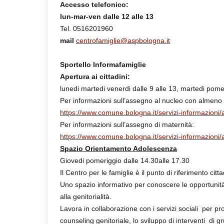
Accesso telefonico:
lun-mar-ven dalle 12 alle 13
Tel. 0516201960
mail
centrofamiglie@aspbologna.it
Sportello Informafamiglie
Apertura ai cittadini:
lunedi martedi venerdi dalle 9 alle 13, martedi pome
Per informazioni sull’assegno al nucleo con almeno 3 
https://www.comune.bologna.it/servizi-informazioni
Per informazioni
sull’assegno di maternità:
https://www.comune.bologna.it/servizi-informazioni
Spazio Orientamento Adolescenza
Giovedi pomeriggio dalle 14.30alle 17.30
Il Centro per le famiglie è il punto di riferimento citt
Uno spazio informativo per conoscere le opportunità
alla genitorialità.
Lavora in collaborazione con i servizi sociali per p
counseling genitoriale, lo sviluppo di interventi di 