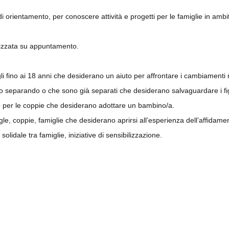
i orientamento, per conoscere attività e progetti per le famiglie in ambi
lizzata su appuntamento.
igli fino ai 18 anni che desiderano un aiuto per affrontare i cambiamenti n
no separando o che sono già separati che desiderano salvaguardare i figli
 per le coppie che desiderano adottare un bambino/a.
gle, coppie, famiglie che desiderano aprirsi all’esperienza dell’affidamen
olidale tra famiglie, iniziative di sensibilizzazione.