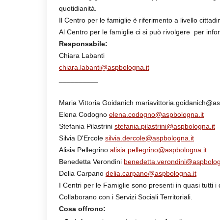
quotidianità.
Il Centro per le famiglie è riferimento a livello cittad
Al Centro per le famiglie ci si può rivolgere per infor
Responsabile:
Chiara Labanti
chiara.labanti@aspbologna.it
__________
Maria Vittoria Goidanich mariavittoria.goidanich@as
Elena Codogno
elena.codogno@aspbologna.it
Stefania Pilastrini
stefania.pilastrini@aspbologna.it
Silvia D'Ercole
silvia.dercole@aspbologna.it
Alisia Pellegrino
alisia.pellegrino@aspbologna.it
Benedetta Verondini
benedetta.verondini@aspbolog
Delia Carpano
delia.carpano@aspbologna.it
I Centri per le Famiglie sono presenti in quasi tutti
Collaborano con i Servizi Sociali Territoriali.
Cosa offrono: