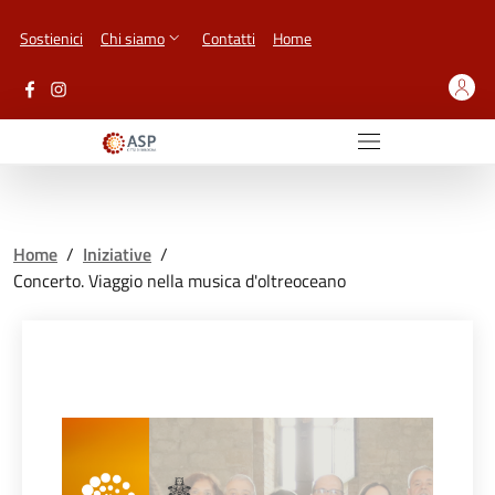
Vai ai contenuti
Vai al footer
Sostienici
Chi siamo
Contatti
Home
Home
/
Iniziative
/
Concerto. Viaggio nella musica d'oltreoceano