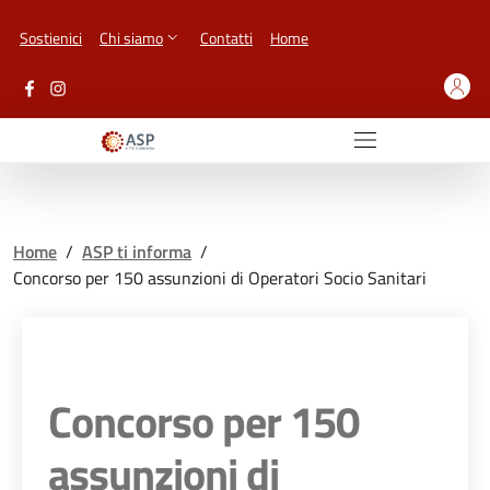
Vai ai contenuti
Vai al footer
Sostienici
Chi siamo
Contatti
Home
Home
/
ASP ti informa
/
Concorso per 150 assunzioni di Operatori Socio Sanitari
Concorso per 150
assunzioni di