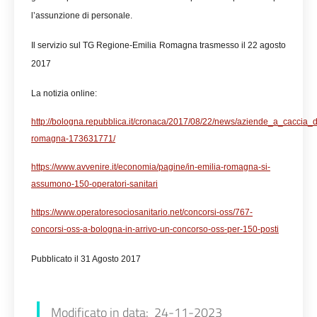
l’assunzione di personale.
Il servizio sul TG Regione-Emilia Romagna trasmesso il 22 agosto
2017
La notizia online:
http://bologna.repubblica.it/cronaca/2017/08/22/news/aziende_a_caccia_
romagna-173631771/
https://www.avvenire.it/economia/pagine/in-emilia-romagna-si-
assumono-150-operatori-sanitari
https://www.operatoresociosanitario.net/concorsi-oss/767-
concorsi-oss-a-bologna-in-arrivo-un-concorso-oss-per-150-posti
Pubblicato il 31 Agosto 2017
Modificato in data: 24-11-2023