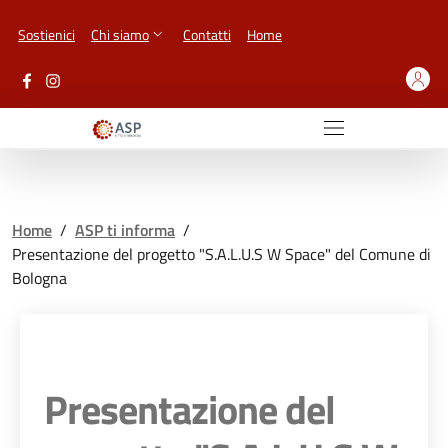
Vai ai contenuti
Vai al footer
Sostienici
Chi siamo
Contatti
Home
Home
/
ASP ti informa
/
Presentazione del progetto "S.A.L.U.S W Space" del Comune di
Bologna
Presentazione del