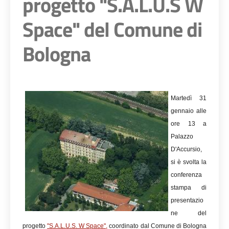
progetto "S.A.L.U.S W
Space" del Comune di
Bologna
Martedì 31
gennaio alle
ore 13 a
Palazzo
D'Accursio,
si è svolta la
conferenza
stampa di
presentazio
ne del
progetto
"S.A.L.U.S. W Space"
,
coordinato dal Comune di Bologna