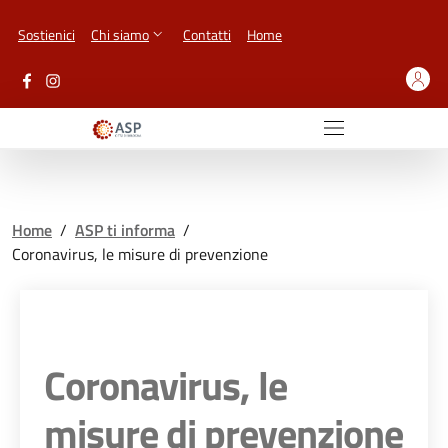
Vai ai contenuti
Vai al footer
Sostienici
Chi siamo
Contatti
Home
Home
/
ASP ti informa
/
Coronavirus, le misure di prevenzione
Coronavirus, le
misure di prevenzione