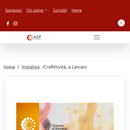
Vai ai contenuti
Vai al footer
Sostienici
Chi siamo
Contatti
Home
Home
/
Iniziative
/
CreAttività...a Lercaro