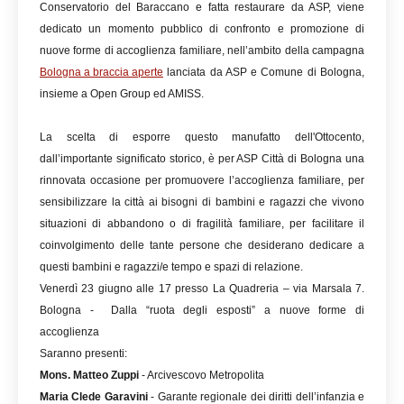
Conservatorio del Baraccano e fatta restaurare da ASP, viene
dedicato un momento pubblico di confronto e promozione di
nuove forme di accoglienza familiare, nell’ambito della campagna
Bologna a braccia aperte
lanciata da ASP e Comune di Bologna,
insieme a Open Group ed AMISS.
La scelta di esporre questo manufatto dell'Ottocento,
dall’importante significato storico, è per ASP Città di Bologna una
rinnovata occasione per promuovere l’accoglienza familiare, per
sensibilizzare la città ai bisogni di bambini e ragazzi che vivono
situazioni di abbandono o di fragilità familiare, per facilitare il
coinvolgimento delle tante persone che desiderano dedicare a
questi bambini e ragazzi/e tempo e spazi di relazione.
Venerdì 23 giugno alle 17 presso La Quadreria – via Marsala 7.
Bologna - Dalla “ruota degli esposti” a nuove forme di
accoglienza
Saranno presenti:
Mons. Matteo Zuppi
- Arcivescovo Metropolita
Maria Clede Garavini
- Garante regionale dei diritti dell’infanzia e