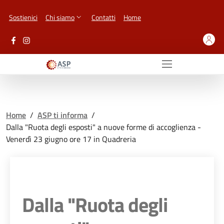
Vai ai contenuti
Vai al footer
Sostienici
Chi siamo
Contatti
Home
Home
/
ASP ti informa
/
Dalla "Ruota degli esposti" a nuove forme di accoglienza -
Venerdì 23 giugno ore 17 in Quadreria
Dalla "Ruota degli