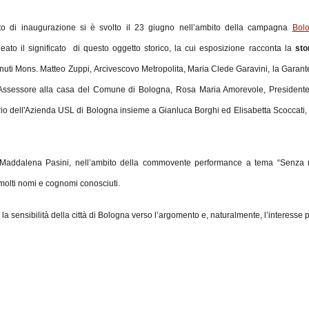
to di inaugurazione si è svolto il 23 giugno nell’ambito della campagna
Bolo
ineato il significato di questo oggetto storico, la cui esposizione racconta la
sto
nuti Mons. Matteo Zuppi, Arcivescovo Metropolita, Maria Clede Garavini, la Garante r
 Assessore alla casa del Comune di Bologna, Rosa Maria Amorevole, Presidente
rio dell'Azienda USL di Bologna insieme a Gianluca Borghi ed Elisabetta Scoccati, 
i Maddalena Pasini, nell’ambito della commovente performance a tema “Senza
 molti nomi e cognomi conosciuti.
a sensibilità della città di Bologna verso l’argomento e, naturalmente, l’interesse pe