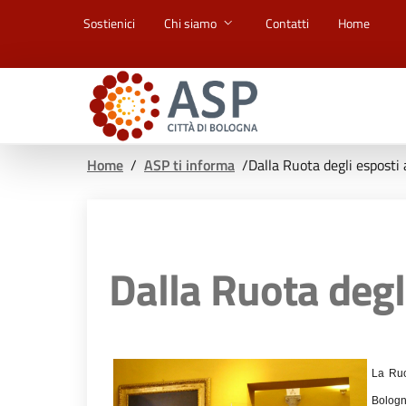
Vai ai contenuti
Vai al footer
Sostienici
Chi siamo
Contatti
Home
Home
/
ASP ti informa
/
Dalla Ruota degli esposti 
Dalla Ruota degli
La Ruo
Bolog