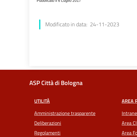
Pubblicato il 6 Luglio 2017
Luana Redaliè
Modificato in data: 24-11-2023
ASP Città di Bologna
UTILITÀ
AREA 
Amministrazione trasparente
Intrane
Deliberazioni
Area Cl
Regolamenti
Area Fo