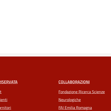
RISERVATA
COLLABORAZIONI
t
Fondazione Ricerca Scienze
ienti
Neurologiche
rnitori
FAI Emilia Romagna