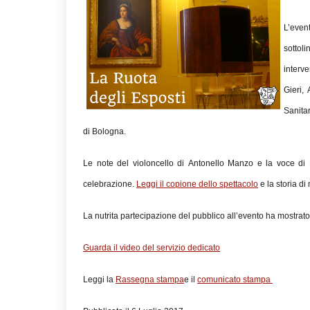
L’even
sottol
interve
Gieri,
Sanita
di Bologna.
Le note del violoncello di Antonello Manzo e la voce d
celebrazione.
Leggi il copione dello spettacolo
e la storia di
La nutrita partecipazione del pubblico all’evento ha mostrato l
Guarda il video del servizio dedicato
Leggi la
Rassegna stampa
e il
comunicato stampa