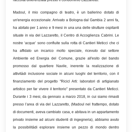
raccolta differenziata presso il condominio Lazzaretto.
Madoul, il mio compagno di teatro, è un ballerino dotato di
un'energia eccezionale. Arrivato a Bologna dal Gambia 2 anni fa,
ha abitato per 1 anno e 9 mesi in una una delle strutture ospitanti
situate in via del Lazzaretto, il Centro di Accoglienza Cabrini. Le
nostre ‘acque’ sono confluite sulla rotta di Cantieri Meticci che ci
ha affidato un incarico molto speciale, ricevuto dal settore
Ambiente ed Energia del Comune, grazie all'esito del bando
promosso dal quartiere Navile, inerente la realizzazione di
attivitàdi inclusione sociale in alcuni luoghi del territorio, con il
finanziamento del progetto "Ricicl Arti: laboratori di artigianato
artistico per far vivere il territorio" presentato da Cantieri Meticci.
Durante i 3 mesi, da gennaio a marzo 2018, in cui siamo rimasti
presso l’area di via del Lazzaretto, (Madoul nel frattempo, dotato
di documenti, aveva cambiato casa, e abitava in un appartamento
privato insieme ad alcuni studenti di ingegneria), abbiamo avuto
la possibilitàdi esplorare insieme un pezzo di mondo dentro