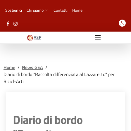
Vai ai contenuti
Vai al footer
Sostienici
Chi siamo
Contatti
Home
Home
/
News GEA
/
Diario di bordo "Raccolta differenziata al Lazzaretto" per
Ricicl-Arti
Diario di bordo