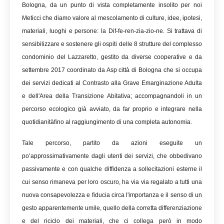
Bologna, da un punto di vista completamente insolito per noi
Meticci che diamo valore al mescolamento di culture, idee, ipotesi,
materiali, luoghi e persone: la Dif-fe-ren-zia-zio-ne. Si trattava di
sensibilizzare e sostenere gli ospiti delle 8 strutture del complesso
condominio del Lazzaretto, gestito da diverse cooperative e da
settembre 2017 coordinato da Asp città di Bologna che si occupa
dei servizi dedicati al Contrasto alla Grave Emarginazione Adulta
e dell'Area della Transizione Abitativa; accompagnandoli in un
percorso ecologico già avviato, da far proprio e integrare nella
quotidianitàfino al raggiungimento di una completa autonomia.
Tale percorso, partito da azioni eseguite un
po’approssimativamente dagli utenti dei servizi, che obbedivano
passivamente e con qualche diffidenza a sollecitazioni esterne il
cui senso rimaneva per loro oscuro, ha via via regalato a tutti una
nuova consapevolezza e fiducia circa l'importanza e il senso di un
gesto apparentemente umile, quello della corretta differenziazione
e del riciclo dei materiali, che ci collega però in modo