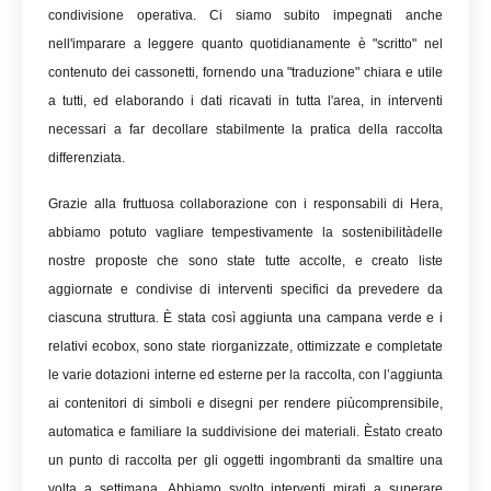
condivisione operativa. Ci siamo subito impegnati anche
nell'imparare a leggere quanto quotidianamente è "scritto" nel
contenuto dei cassonetti, fornendo una "traduzione" chiara e utile
a tutti, ed elaborando i dati ricavati in tutta l'area, in interventi
necessari a far decollare stabilmente la pratica della raccolta
differenziata.
Grazie alla fruttuosa collaborazione con i responsabili di Hera,
abbiamo potuto vagliare tempestivamente la sostenibilitàdelle
nostre proposte che sono state tutte accolte, e creato liste
aggiornate e condivise di interventi specifici da prevedere da
ciascuna struttura. È stata così aggiunta una campana verde e i
relativi ecobox, sono state riorganizzate, ottimizzate e completate
le varie dotazioni interne ed esterne per la raccolta, con l’aggiunta
ai contenitori di simboli e disegni per rendere piùcomprensibile,
automatica e familiare la suddivisione dei materiali. Èstato creato
un punto di raccolta per gli oggetti ingombranti da smaltire una
volta a settimana. Abbiamo svolto interventi mirati a superare