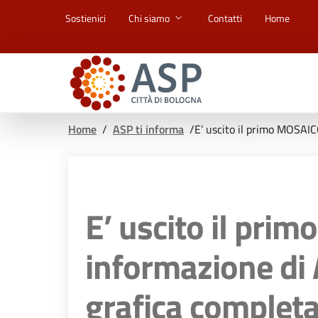
Vai ai contenuti
Vai al footer
Sostienici
Chi siamo
Contatti
Home
Home
/
ASP ti informa
/
E’ uscito il primo MOSAIC
E’ uscito il prim
informazione di 
grafica comple