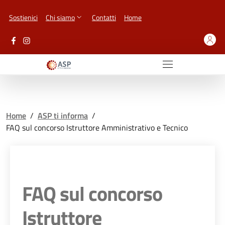
Vai ai contenuti
Vai al footer
Sostienici
Chi siamo
Contatti
Home
Home
/
ASP ti informa
/
FAQ sul concorso Istruttore Amministrativo e Tecnico
FAQ sul concorso
Istruttore