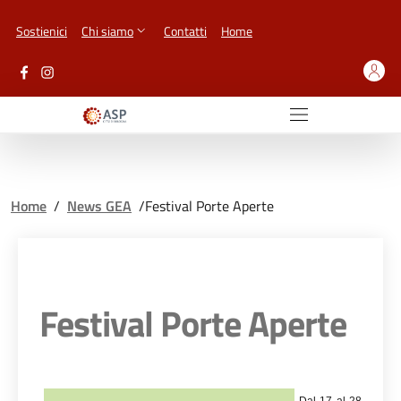
Vai ai contenuti
Vai al footer
Sostienici
Chi siamo
Contatti
Home
Home
/
News GEA
/
Festival Porte Aperte
Festival Porte Aperte