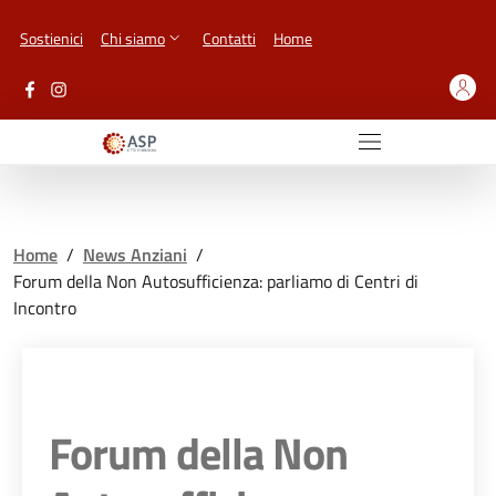
Vai ai contenuti
Vai al footer
Sostienici
Chi siamo
Contatti
Home
Home
/
News Anziani
/
Forum della Non Autosufficienza: parliamo di Centri di
Incontro
Forum della Non