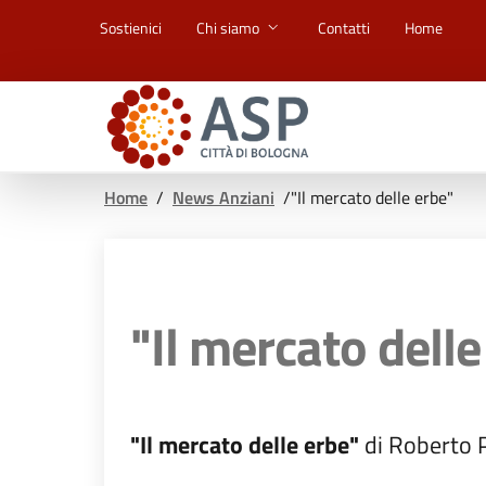
Vai ai contenuti
Vai al footer
Sostienici
Chi siamo
Contatti
Home
Home
/
News Anziani
/
"Il mercato delle erbe"
"Il mercato delle
"Il mercato delle erbe"
di Roberto Pa