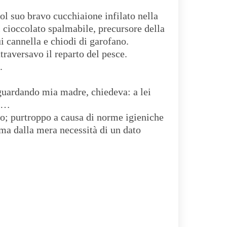
ol suo bravo cucchiaione infilato nella
il cioccolato spalmabile, precursore della
ui cannella e chiodi di garofano.
aversavo il reparto del pesce.
.
 guardando mia madre, chiedeva: a lei
ie…
rto; purtroppo a causa di norme igieniche
, ma dalla mera necessità di un dato