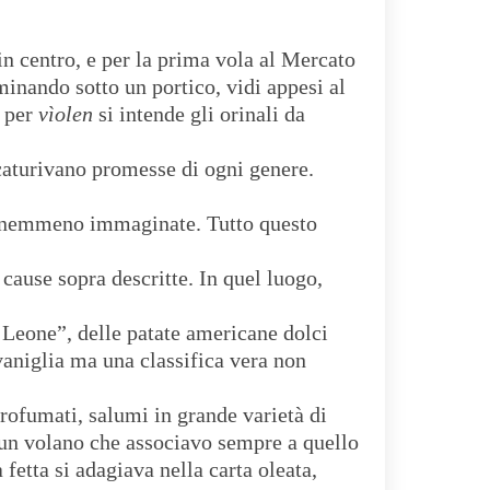
n centro, e per la prima vola al Mercato
minando sotto un portico, vidi appesi al
 per
vìolen
si intende gli orinali da
caturivano promesse di ogni genere.
 e nemmeno immaginate. Tutto questo
cause sopra descritte. In quel luogo,
a Leone”, delle patate americane dolci
 vaniglia ma una classifica vera non
rofumati, salumi in grande varietà di
n un volano che associavo sempre a quello
etta si adagiava nella carta oleata,