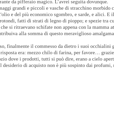
agrante da pifferaio magico. L’avrei seguita dovunque.
maggi grandi e piccoli e vasche di stracchino morbido c
t'olio e del più economico sgombro, e sarde, e alici. E 
otondi, fatti di strati di legno di pioppo; e spezie tra c
 che si ritraevano schifate
non appena con la mamma attr
ntribuiva alla somma di questo meraviglioso amalgama
iso, finalmente il commesso da dietro i suoi occhialini
risposta era: mezzo chilo di farina, per favore… graz
io dove i prodotti, tutti si può dire, erano a cielo ape
 il desiderio di acquisto non è più sospinto dai profumi