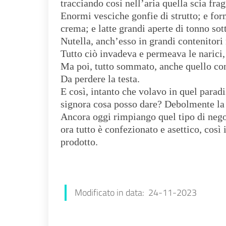
tracciando così nell’aria quella scia fr
Enormi vesciche gonfie di strutto; e for
crema; e latte grandi aperte di tonno sot
Nutella, anch’esso in grandi contenitori r
Tutto ciò invadeva e permeava le narici,
Ma poi, tutto sommato, anche quello co
Da perdere la testa.
E così, intanto che volavo in quel parad
signora cosa posso dare? Debolmente la 
Ancora oggi rimpiango quel tipo di negoz
ora tutto è confezionato e asettico, così
prodotto.
Piera Ciarrocca
Modificato in data: 24-11-2023