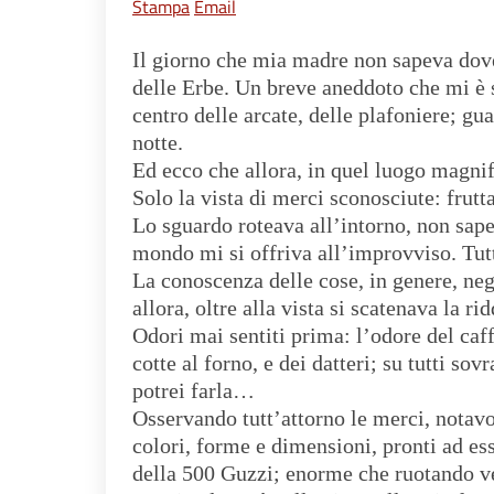
Stampa
Email
Il giorno che mia madre non sapeva dove 
delle Erbe. Un breve aneddoto che mi è s
centro delle arcate, delle pla
foniere; gu
notte.
Ed ecco che allora, in quel luogo magni
Solo la vista di merci sconosciute: frutta
Lo sguardo roteava all’intorno, non sa
mondo mi si offriva all’improvviso. Tutt
La conoscenza delle cose, in genere, negl
allora, oltre alla vista si scatenava la ri
Odori mai sentiti prima: l’odore del caf
cotte al forno, e dei datteri; su tutti s
potrei farla…
Osservando tutt’attorno le merci, notavo
colori, forme e dimensioni, pronti ad es
della 500 Guzzi; enorme che ruotando ve