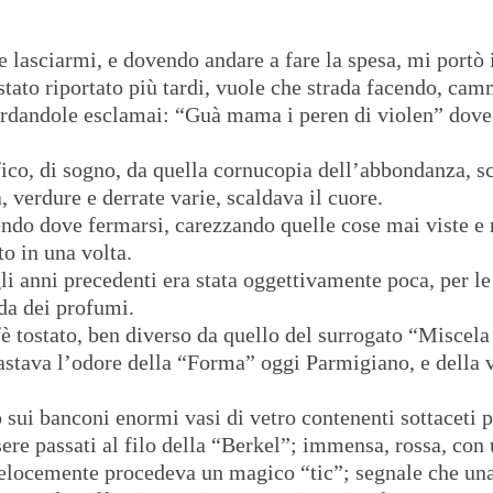
lasciarmi, e dovendo andare a fare la spesa, mi portò i
tato riportato più tardi, vuole che strada facendo, cam
ardandole esclamai: “G
uà mama i peren di violen
”
dove
fico, di sogno, da quella cornucopia dell’abbondanza, s
, verdure e derrate varie, scaldava il cuore.
pendo dove fermarsi, carezzando quelle cose mai viste
o in una volta.
i anni precedenti era stata oggettivamente poca, per le 
dda dei profumi.
fè tostato, ben diverso da quello del surrogato “Miscel
ovrastava l’odore della “Forma” oggi Parmigiano, e della
 sui banconi enormi vasi di vetro contenenti sottaceti p
sere passati al filo della “Berkel”; immensa, rossa, co
locemente procedeva un magico “tic”; segnale che una f