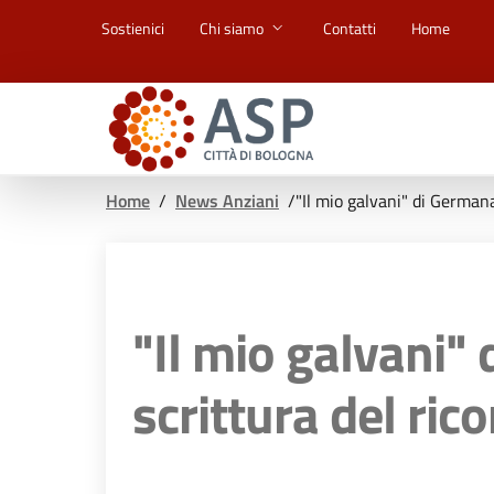
Vai ai contenuti
Vai al footer
Sostienici
Chi siamo
Contatti
Home
Home
/
News Anziani
/
"Il mio galvani" di Germana
"Il mio galvani" 
scrittura del ric