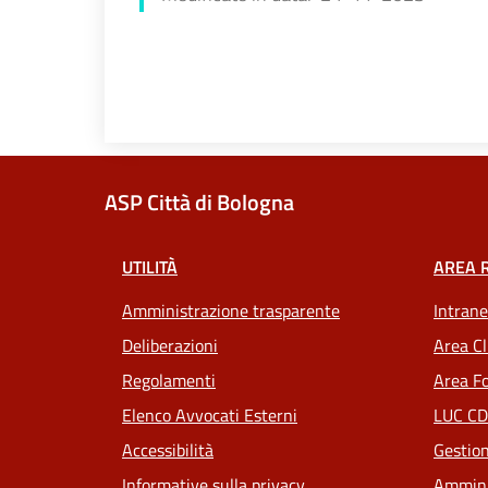
ASP Città di Bologna
UTILITÀ
AREA 
Amministrazione trasparente
Intrane
Deliberazioni
Area Cl
Regolamenti
Area Fo
Elenco Avvocati Esterni
LUC CD
Accessibilità
Gestion
Informative sulla privacy
Ammini