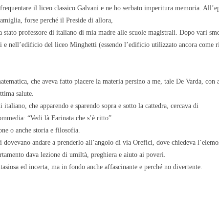
 frequentare il liceo classico Galvani e ne ho serbato imperitura memoria. All’ep
amiglia, forse perché il Preside di allora,
tato professore di italiano di mia madre alle scuole magistrali. Dopo vari smem
ni e nell’edificio del liceo Minghetti (essendo l’edificio utilizzato ancora come r
matematica, che aveva fatto piacere la materia persino a me, tale De Varda, con a
ttima salute.
 di italiano, che apparendo e sparendo sopra e sotto la cattedra, cercava di
mmedia: “Vedi là Farinata che s’è ritto”.
ne o anche storia e filosofia.
i dovevano andare a prenderlo all’angolo di via Orefici, dove chiedeva l’elemosi
amento dava lezione di umiltà, preghiera e aiuto ai poveri.
tasiosa ed incerta, ma in fondo anche affascinante e perché no divertente.