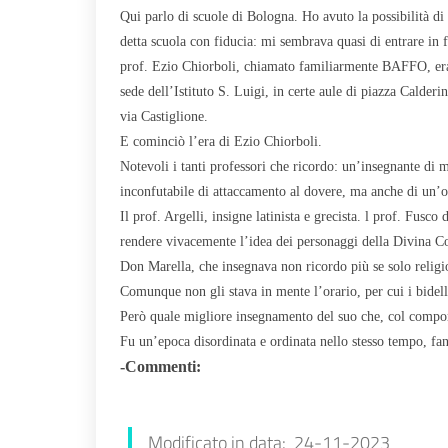
Qui parlo di scuole di Bologna. Ho avuto la possibilità di
detta scuola con fiducia: mi sembrava quasi di entrare in f
prof. Ezio Chiorboli, chiamato familiarmente BAFFO, era s
sede dell’Istituto S. Luigi, in certe aule di piazza Calderi
via Castiglione.
E cominciò l’era di Ezio Chiorboli.
Notevoli i tanti professori che ricordo: un’insegnante di 
inconfutabile di attaccamento al dovere, ma anche di un’o
Il prof. Argelli, insigne latinista e grecista. l prof. Fusco
rendere vivacemente l’idea dei personaggi della Divina Co
Don Marella, che insegnava non ricordo più se solo religio
Comunque non gli stava in mente l’orario, per cui i bidell
Però quale migliore insegnamento del suo che, col comport
Fu un’epoca disordinata e ordinata nello stesso tempo, fan
-Commenti:
Piera Ciarrocca
Modificato in data: 24-11-2023