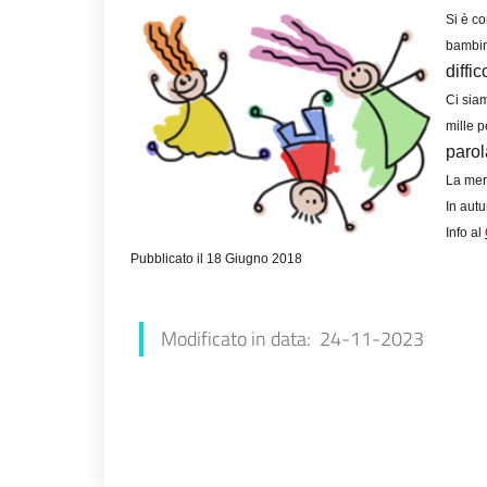
Si è c
bambini
diffi
Ci siam
mille 
parol
La mere
In autu
Info al
Pubblicato il 18 Giugno 2018
Modificato in data: 24-11-2023