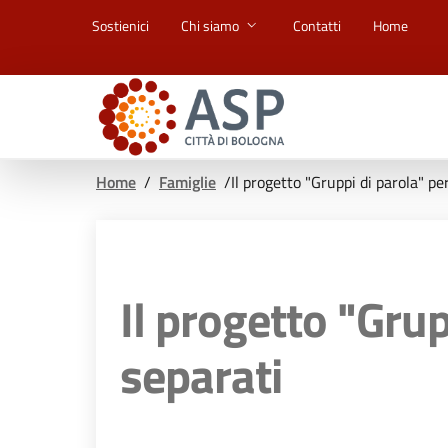
Vai ai contenuti
Vai al footer
Sostienici
Chi siamo
Contatti
Home
Home
/
Famiglie
/
Il progetto "Gruppi di parola" per
Il progetto "Grupp
separati