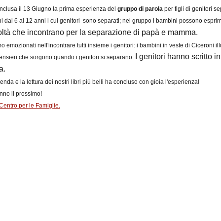
onclusa il 13 Giugno la prima esperienza del
gruppo di parola
per figli di genitori 
 dai 6 ai 12 anni i cui genitori sono separati; nel gruppo i bambini possono esprim
coltà che incontrano per la separazione di papà e mamma.
o emozionati nell'incontrare tutti insieme i genitori: i bambini in veste di Ciceroni ill
I genitori hanno scritto 
pensieri che sorgono quando i genitori si separano.
a.
nda e la lettura dei nostri libri più belli ha concluso con gioia l'esperienza!
nno il prossimo!
Centro per le Famiglie.