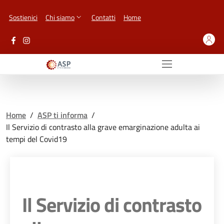
Vai ai contenuti
Vai al footer
Sostienici
Chi siamo
Contatti
Home
Home
/
ASP ti informa
/
Il Servizio di contrasto alla grave emarginazione adulta ai
tempi del Covid19
Il Servizio di contrasto