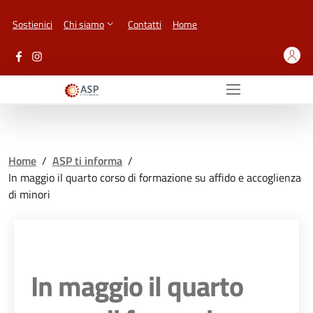
Vai ai contenuti
Vai al footer
Sostienici
Chi siamo
Contatti
Home
Home
/
ASP ti informa
/
In maggio il quarto corso di formazione su affido e accoglienza
di minori
In maggio il quarto