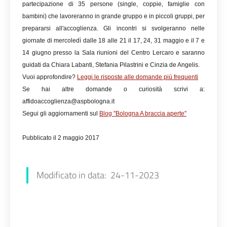
partecipazione di 35 persone (single, coppie, famiglie con
bambini) che lavoreranno in grande gruppo e in piccoli gruppi, per
prepararsi all'accoglienza. Gli incontri si svolgeranno nelle
giornate di mercoledì dalle 18 alle 21 il 17, 24, 31 maggio e il 7 e
14 giugno presso la Sala riunioni del Centro Lercaro e saranno
guidati da Chiara Labanti, Stefania Pilastrini e Cinzia de Angelis.
Vuoi approfondire?
Leggi le risposte alle domande più frequenti
Se hai altre domande o curiosità scrivi a:
affidoaccoglienza@aspbologna.it
Segui gli aggiornamenti sul
Blog "Bologna A braccia aperte"
Pubblicato il 2 maggio 2017
Luana Redaliè
Modificato in data: 24-11-2023