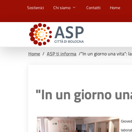
Vai ai contenuti
Vai al footer
Sostienici
Chi siamo
Contatti
Home
Home
/
ASP ti informa
/
"In un giorno una vita": l
"In un giorno una
Gioved
labora