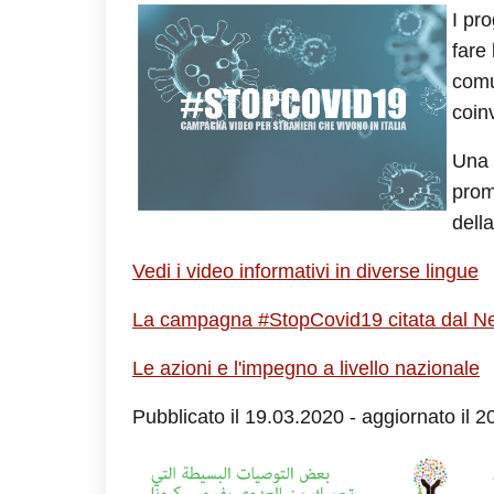
I pr
fare
comu
coinv
Una 
prom
dell
Vedi i video informativi in diverse lingue
La campagna #StopCovid19 citata dal N
Le azioni e l'impegno a livello nazionale
Pubblicato il 19.03.2020 - aggiornato il 