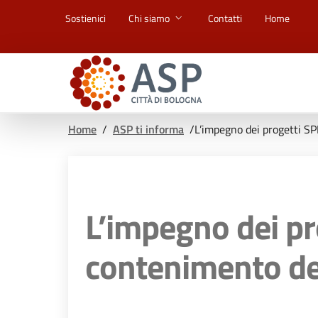
Vai ai contenuti
Vai al footer
Sostienici
Chi siamo
Contatti
Home
Home
/
ASP ti informa
/
L’impegno dei progetti S
L’impegno dei p
contenimento de