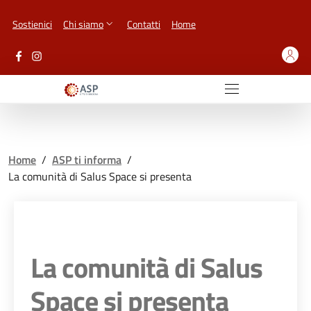
Vai ai contenuti
Vai al footer
Sostienici
Chi siamo
Contatti
Home
Home
/
ASP ti informa
/
La comunità di Salus Space si presenta
La comunità di Salus
Space si presenta