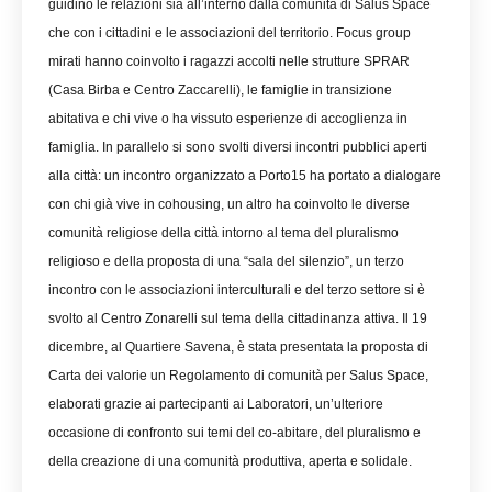
guidino le relazioni sia all’interno dalla comunità di Salus Space
che con i cittadini e le associazioni del territorio. Focus group
mirati hanno coinvolto i ragazzi accolti nelle strutture SPRAR
(Casa Birba e Centro Zaccarelli), le famiglie in transizione
abitativa e chi vive o ha vissuto esperienze di accoglienza in
famiglia. In parallelo si sono svolti diversi incontri pubblici aperti
alla città: un incontro organizzato a Porto15 ha portato a dialogare
con chi già vive in cohousing, un altro ha coinvolto le diverse
comunità religiose della città intorno al tema del pluralismo
religioso e della proposta di una “sala del silenzio”, un terzo
incontro con le associazioni interculturali e del terzo settore si è
svolto al Centro Zonarelli sul tema della cittadinanza attiva.
Il 19
dicembre, al Quartiere Savena, è stata presentata la proposta di
Carta dei valorie un Regolamento di comunità per Salus Space,
elaborati grazie ai partecipanti ai Laboratori, un’ulteriore
occasione di confronto sui temi del co-abitare, del pluralismo e
della creazione di una comunità produttiva, aperta e solidale.