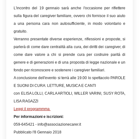
L'incontro del 19 gennaio sarà anche l'occasione per riflettere
sulla figura del caregiver familiare, ovvero chi fornisce il suo aiuto
a una persona cara non autosufficiente, in modo volontario e
gratuito.
Verranno presentate diverse esperienze, riflessioni e proposte, si
parlerà di come dare centralità alla cura, dei diritti dei caregiver, di
come dare valore a chi si prende cura per costruire paritá di
genere e di generazioni e di una proposta di legge nazionale e un
fondo per riconoscere e sostenere i caregiver familiari.
A conclusione dell'evento si terrà alle 19.00 lo spettacolo PAROLE
E SUONI DI CURA: LETTURE, MUSICA E CANTI
con ELISA LOLLI, CARLA ARTIOLI, WILLER VARINI, SUSY ROTA,
LISA RAGAZZI
Leggi il programmma
Per informazioni e iscrizioni:
059-645421 - info@associazionecarer.it
Pubblicato l'8 Gennaio 2018