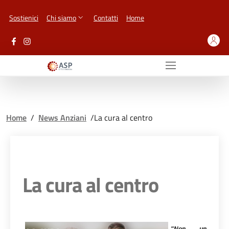
Vai ai contenuti
Vai al footer
Sostienici
Chi siamo
Contatti
Home
Home
/
News Anziani
/
La cura al centro
La cura al centro