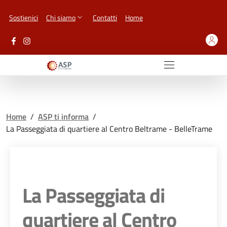
Vai ai contenuti
Vai al footer
Sostienici
Chi siamo
Contatti
Home
Home
/
ASP ti informa
/
La Passeggiata di quartiere al Centro Beltrame - BelleTrame
La Passeggiata di
quartiere al Centro