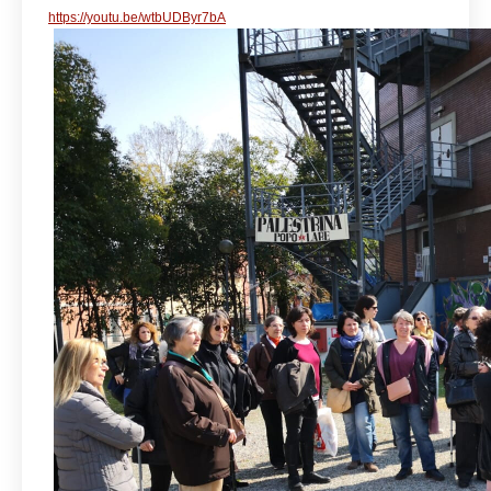
https://youtu.be/wtbUDByr7bA