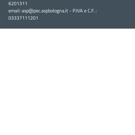
6201311
email: asp@pec.aspbologna.it - P.IVA e C.F. :
03337111201