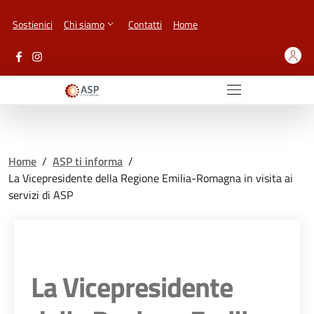
Vai ai contenuti
Vai al footer
Sostienici
Chi siamo
Contatti
Home
Home
/
ASP ti informa
/
La Vicepresidente della Regione Emilia-Romagna in visita ai
servizi di ASP
La Vicepresidente