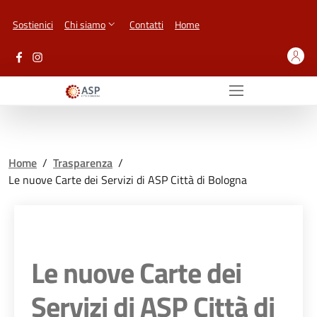
Vai ai contenuti
Vai al footer
Sostienici
Chi siamo
Contatti
Home
Home
/
Trasparenza
/
Le nuove Carte dei Servizi di ASP Città di Bologna
Le nuove Carte dei
Servizi di ASP Città di