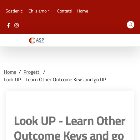
Vai ai contenuti
Vai al footer
Sostienici
Chi siamo
Contatti
Home
Home
/
Progetti
/
Look UP - Learn Other Outcome Keys and go UP
Look UP - Learn Other
Outcome Keys and go